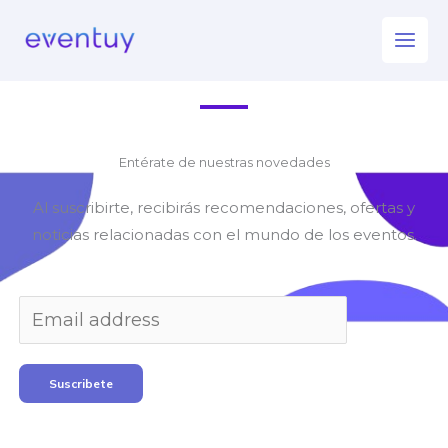
Resultados de Búsqueda
Ir
al
contenido
[responsive_search_results]
Entérate de nuestras novedades
Al suscribirte, recibirás recomendaciones, ofertas y
noticias relacionadas con el mundo de los eventos.
Suscribete