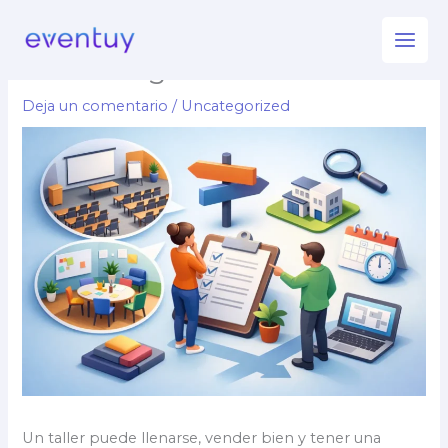
Ir
Alquiler salas para talleres:
al
cómo elegir bien
contenido
Deja un comentario
/
Uncategorized
Un taller puede llenarse, vender bien y tener una