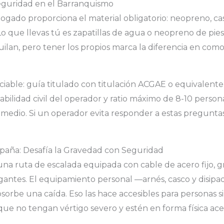
guridad en el Barranquismo
gado proporciona el material obligatorio: neopreno, cas
Lo que llevas tú es zapatillas de agua o neopreno de pi
uilan, pero tener los propios marca la diferencia en com
iable: guía titulado con titulación ACGAE o equivalent
bilidad civil del operador y ratio máximo de 8-10 person
 medio. Si un operador evita responder a estas pregunta
spaña: Desafía la Gravedad con Seguridad
una ruta de escalada equipada con cable de acero fijo, gr
antes. El equipamiento personal —arnés, casco y disipad
bsorbe una caída. Eso las hace accesibles para personas s
que no tengan vértigo severo y estén en forma física ace