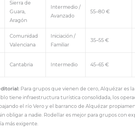
Sierra de
Intermedio /
Guara,
55–80 €
Avanzado
Aragón
Comunidad
Iniciación /
35–55 €
Valenciana
Familiar
Cantabria
Intermedio
45–65 €
itorial:
Para grupos que vienen de cero, Alquézar es la
blo tiene infraestructura turística consolidada, los opera
bajando el río Vero y el barranco de Alquézar propiame
sin obligar a nadie. Rodellar es mejor para grupos con ex
ía más exigente.