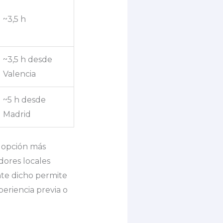
~3,5 h
~3,5 h desde
Valencia
~5 h desde
Madrid
 opción más
dores locales
nte dicho permite
periencia previa o