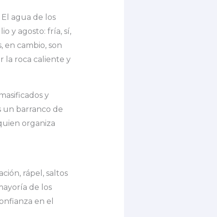
 El agua de los
 y agosto: fría, sí,
, en cambio, son
la roca caliente y
masificados y
s un barranco de
 quien organiza
ón, rápel, saltos
mayoría de los
confianza en el