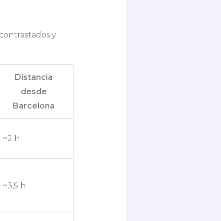
 contrastados y
Distancia
desde
Barcelona
~2 h
~3,5 h