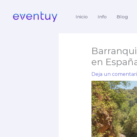
Ir
al
Inicio
Info
Blog
contenido
Barranqui
en Españ
Deja un comentar