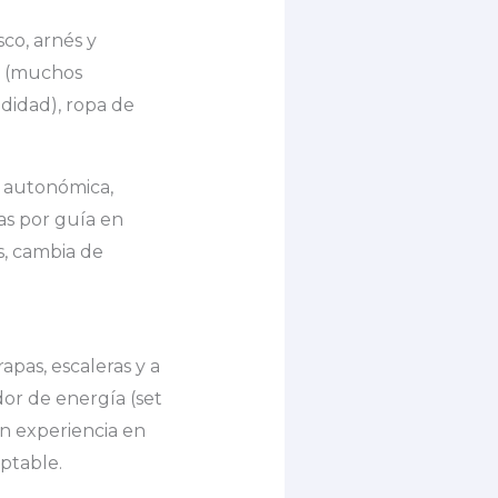
co, arnés y
es (muchos
odidad), ropa de
e autonómica,
as por guía en
s, cambia de
apas, escaleras y a
or de energía (set
in experiencia en
ptable.