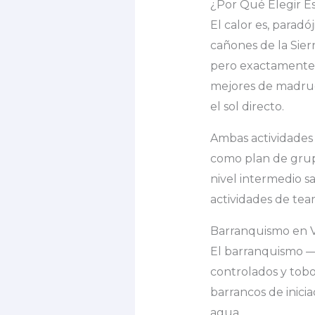
¿Por Qué Elegir E
El calor es, parad
cañones de la Sierra
pero exactamente l
mejores de madruga
el sol directo.
Ambas actividades 
como plan de grup
nivel intermedio sa
actividades de tea
Barranquismo en V
El barranquismo —
controlados y tobo
barrancos de inicia
agua.