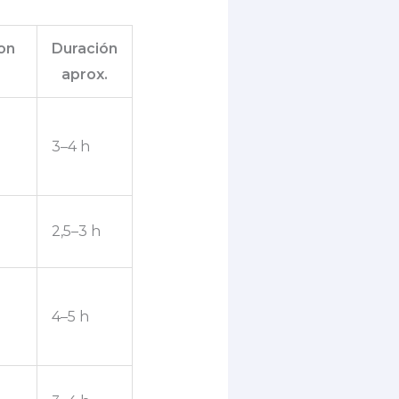
on
Duración
aprox.
3–4 h
2,5–3 h
4–5 h