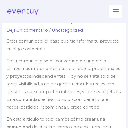
Ir
Cómo crear una comunidad
al
alrededor de lo que haces
contenido
Deja un comentario
/
Uncategorized
Crear comunidad: el paso que transforma tu proyecto
en algo sostenible
Crear comunidad se ha convertido en uno de los
pilares más importantes para creadores, profesionales
y proyectos independientes. Hoy no se trata solo de
tener visibilidad, sino de generar vínculos reales con
personas que comparten intereses, valores y objetivos.
Una
comunidad
activa no solo acompaña lo que
haces: participa, recomienda y crece contigo.
En este artículo te explicamos cómo
crear una
comunidad
desde cero, cómo comunicar mejor tu