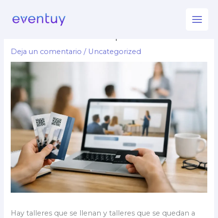
Ir
Cómo vender boletos para
al
talleres sin complicarte
contenido
Deja un comentario
/
Uncategorized
Hay talleres que se llenan y talleres que se quedan a