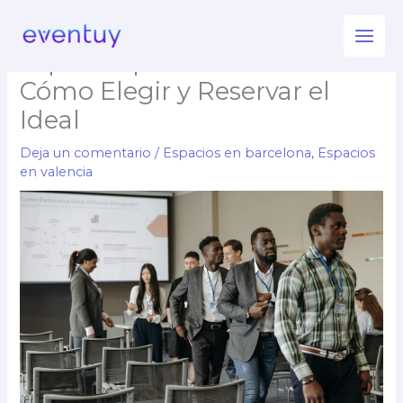
Ir
Descubriendo los Mejores
al
Espacios para Formaciones:
contenido
Cómo Elegir y Reservar el
Ideal
Deja un comentario
/
Espacios en barcelona
,
Espacios
en valencia