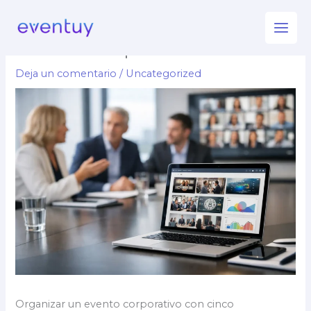
Ir
Mejores plataformas para
al
eventos corporativos
contenido
Deja un comentario
/
Uncategorized
Organizar un evento corporativo con cinco