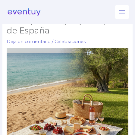
Ir
Picnic Gourmet de Verano:
al
Ideas para Playas y Parques
contenido
de España
Deja un comentario
/
Celebraciones