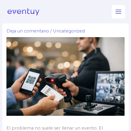
Ir
Venta de entradas sin perder
al
el control
contenido
Deja un comentario
/
Uncategorized
El problema no suele ser llenar un evento. El