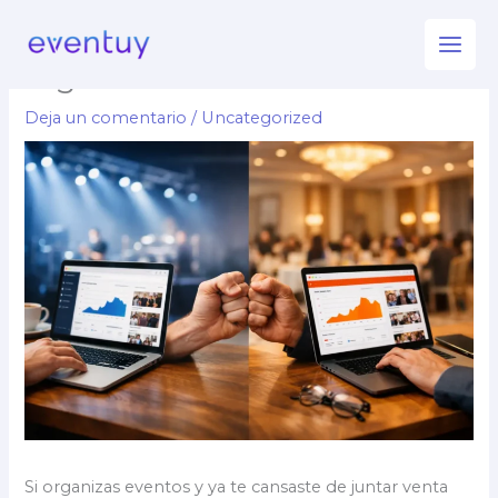
Ir
Eventuy vs Eventbrite para
al
organizadores
contenido
Deja un comentario
/
Uncategorized
Si organizas eventos y ya te cansaste de juntar venta