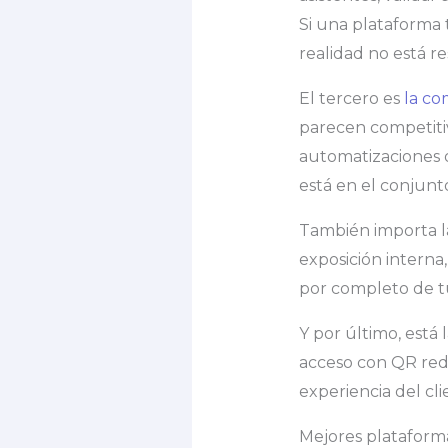
Si una plataforma 
realidad no está r
El tercero es
la co
parecen competiti
automatizaciones o
está en el conjunt
También importa la
exposición interna
por completo de tu
Y por último, está 
acceso con QR redu
experiencia del cl
Mejores plataform