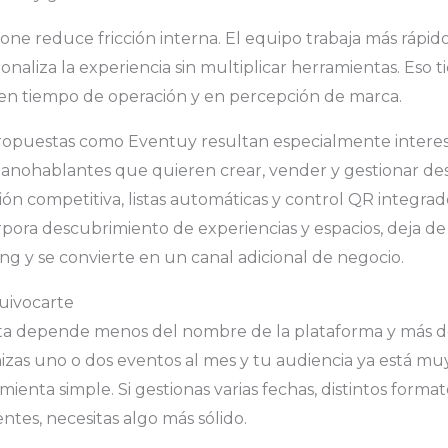
n one reduce fricción interna. El equipo trabaja más rápi
ionaliza la experiencia sin multiplicar herramientas. Eso 
 en tiempo de operación y en percepción de marca.
propuestas como Eventuy resultan especialmente intere
panohablantes que quieren crear, vender y gestionar de
sión competitiva, listas automáticas y control QR integr
rpora descubrimiento de experiencias y espacios, deja de
ing y se convierte en un canal adicional de negocio.
uivocarte
cta depende menos del nombre de la plataforma y más 
nizas uno o dos eventos al mes y tu audiencia ya está muy
ienta simple. Si gestionas varias fechas, distintos format
ntes, necesitas algo más sólido.