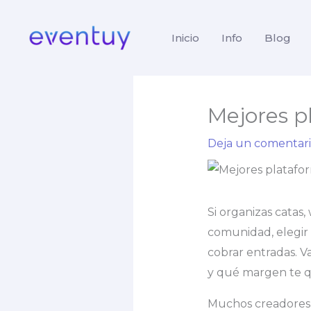
Ir
al
Inicio
Info
Blog
contenido
Mejores p
Deja un comentar
Si organizas catas,
comunidad, elegir 
cobrar entradas. V
y qué margen te q
Muchos creadores 