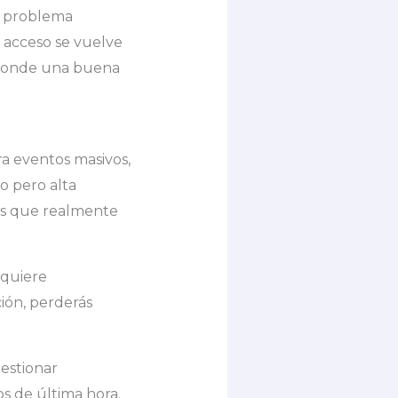
l problema
l acceso se vuelve
s donde una buena
ra eventos masivos,
o pero alta
ios que realmente
equiere
ión, perderás
gestionar
os de última hora.