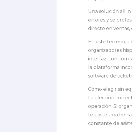
Una solución all i
errores y se profes
directo en ventas,
En este terreno, 
organizadores his
interfaz, con comi
la plataforma inco
software de ticket
Cómo elegir sin eq
La elección corre
operación. Si orga
te baste una herram
constante de asiste