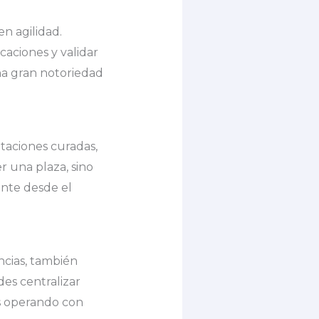
en agilidad.
caciones y validar
na gran notoriedad
taciones curadas,
r una plaza, sino
ente desde el
ncias, también
des centralizar
ás operando con