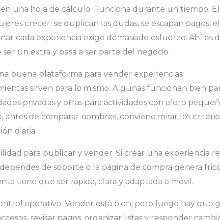
s en una hoja de cálculo. Funciona durante un tiempo. E
eres crecer: se duplican las dudas, se escapan pagos, e
onar cada experiencia exige demasiado esfuerzo. Ahí e
 ser un extra y pasa a ser parte del negocio.
a buena plataforma para vender experiencias
mientas sirven para lo mismo. Algunas funcionan bien pa
ades privadas y otras para actividades con aforo pequeñ
o, antes de comparar nombres, conviene mirar los criter
ión diaria.
cilidad para publicar y vender. Si crear una experiencia r
dependes de soporte o la página de compra genera fricc
nta tiene que ser rápida, clara y adaptada a móvil.
ontrol operativo. Vender está bien, pero luego hay que 
 accesos, revisar pagos, organizar listas y responder cambi