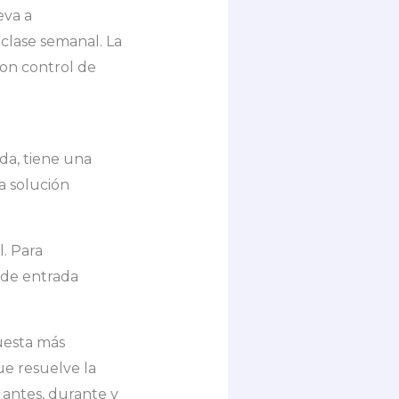
eva a
 clase semanal. La
on control de
da, tiene una
a solución
l. Para
 de entrada
uesta más
e resuelve la
 antes, durante y