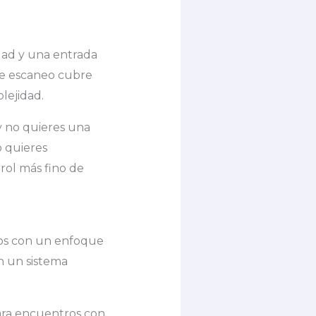
dad y una entrada
de escaneo cubre
lejidad.
y no quieres una
o quieres
rol más fino de
ros con un enfoque
n un sistema
ara encuentros con