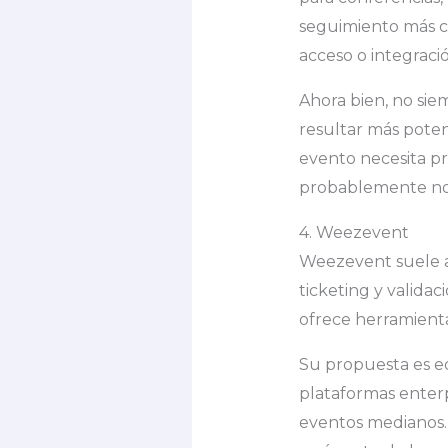
seguimiento más co
acceso o integració
Ahora bien, no si
resultar más poten
evento necesita pre
probablemente no s
4. Weezevent
Weezevent suele a
ticketing y validac
ofrece herramientas
Su propuesta es eq
plataformas enterpr
eventos medianos. 