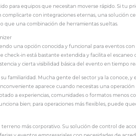
ido para equipos que necesitan moverse rápido. Si tu prio
in complicarte con integraciones eternas, una solución ce
do que una combinación de herramientas sueltas.
nizer
iendo una opción conocida y funcional para eventos con
 check-in está bastante extendida y facilita el escaneo d
tencia y cierta visibilidad básica del evento en tiempo rea
 su familiaridad. Mucha gente del sector ya la conoce, y
l inconveniente aparece cuando necesitas una operación
aptado a experiencias, comunidades o formatos menos co
funciona bien; para operaciones más flexibles, puede qued
terreno más corporativo. Su solución de control de acc
 ferias y eventos empresariales con necesidades de acredi