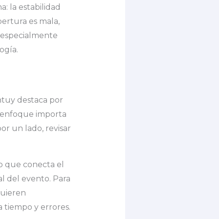
: la estabilidad
ertura es mala,
 especialmente
ogía.
ntuy destaca por
e enfoque importa
r un lado, revisar
no que conecta el
al del evento. Para
quieren
 tiempo y errores.