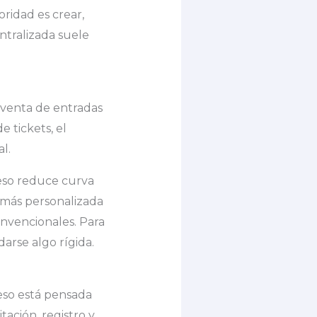
ridad es crear,
ntralizada suele
 venta de entradas
e tickets, el
l.
 eso reduce curva
 más personalizada
nvencionales. Para
arse algo rígida.
eso está pensada
tación, registro y