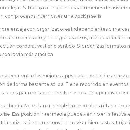
mplejas. Si trabajas con grandes volúmenes de asistentes
n con procesos internos, es una opción seria.
empre encaja con organizadores independientes o marca
te de lo necesario y, en algunos casos, más pesada de im
cisión corporativa, tiene sentido. Si organizas formatos m
ea la vía más práctica.
parecer entre las mejores apps para control de acceso
ión de forma bastante sólida. Tiene recorrido en eventos 
 útiles para entradas, check-in y gestión operativa básic
uilibrada. No es tan minimalista como otras ni tan corpo
ise. Esa posición intermedia puede venir bien a festivale
El matiz está en que conviene revisar bien costes, flujo 