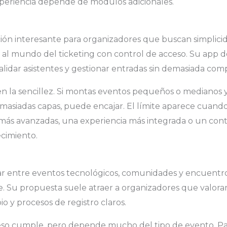
xperiencia depende de módulos adicionales.
ción interesante para organizadores que buscan simplici
l al mundo del ticketing con control de acceso. Su app 
alidar asistentes y gestionar entradas sin demasiada comp
 en la sencillez. Si montas eventos pequeños o medianos 
masiadas capas, puede encajar. El límite aparece cuand
más avanzadas, una experiencia más integrada o un cont
cimiento.
lar entre eventos tecnológicos, comunidades y encuent
. Su propuesta suele atraer a organizadores que valora
o y procesos de registro claros.
eso cumple, pero depende mucho del tipo de evento. P