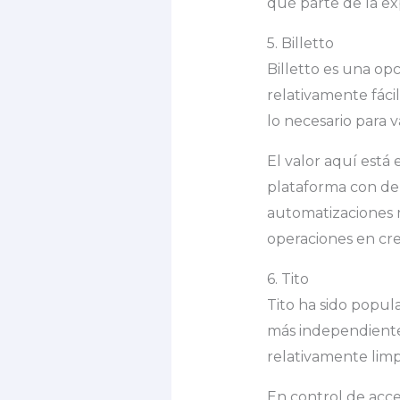
qué parte de la e
5. Billetto
Billetto es una op
relativamente fáci
lo necesario para v
El valor aquí está
plataforma con de
automatizaciones 
operaciones en cre
6. Tito
Tito ha sido popu
más independiente
relativamente limpi
En control de acc