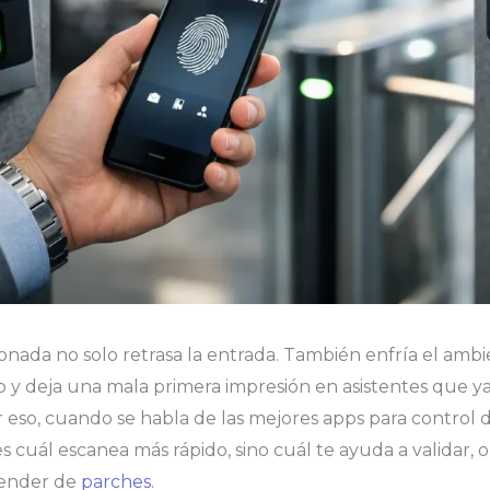
onada no solo retrasa la entrada. También enfría el amb
 y deja una mala primera impresión en asistentes que y
r eso, cuando se habla de las mejores apps para control d
s cuál escanea más rápido, sino cuál te ayuda a validar, 
pender de
parches
.