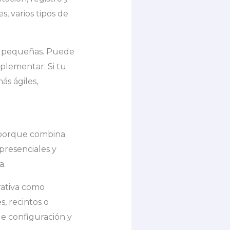
, varios tipos de
s pequeñas. Puede
plementar. Si tu
ás ágiles,
 porque combina
presenciales y
a.
rativa como
s, recintos o
de configuración y