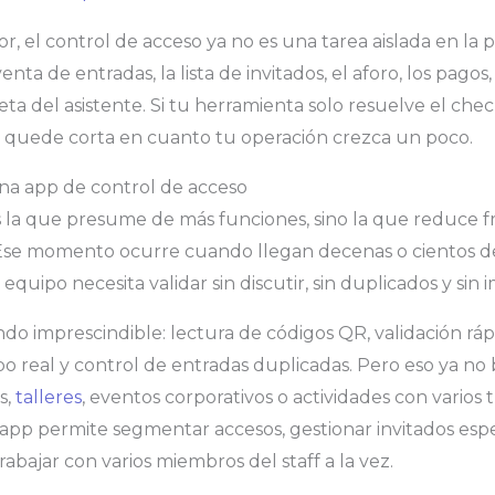
, el control de acceso ya no es una tarea aislada en la p
ta de entradas, la lista de invitados, el aforo, los pagos, 
ta del asistente. Si tu herramienta solo resuelve el chec
quede corta en cuanto tu operación crezca un poco.
a app de control de acceso
 la que presume de más funciones, sino la que reduce fr
Ese momento ocurre cuando llegan decenas o cientos de
quipo necesita validar sin discutir, sin duplicados y sin i
ndo imprescindible: lectura de códigos QR, validación ráp
o real y control de entradas duplicadas. Pero eso ya no b
s,
talleres
, eventos corporativos o actividades con varios 
a app permite segmentar accesos, gestionar invitados espe
trabajar con varios miembros del staff a la vez.