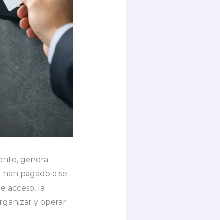
iente, genera
a han pagado o se
e acceso, la
organizar y operar