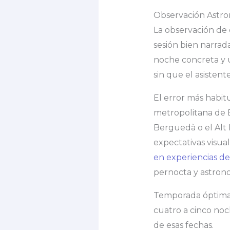
Observación Astron
La observación de 
sesión bien narrad
noche concreta y u
sin que el asisten
El error más habit
metropolitana de B
Berguedà o el Alt 
expectativas visua
en experiencias de
pernocta y astron
Temporada óptima: 
cuatro a cinco noc
de esas fechas.