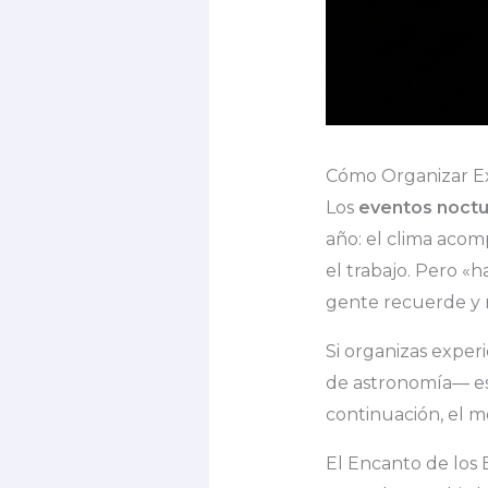
Cómo Organizar Ex
Los
eventos noct
año: el clima acom
el trabajo. Pero «
gente recuerde y r
Si organizas exper
de astronomía— es
continuación, el m
El Encanto de los