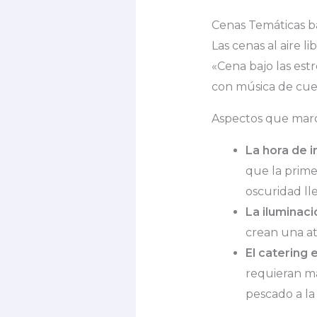
Cenas Temáticas b
Las cenas al aire l
«Cena bajo las est
con música de cue
Aspectos que marca
La hora de i
que la primer
oscuridad ll
La iluminaci
crean una at
El catering 
requieran ma
pescado a la