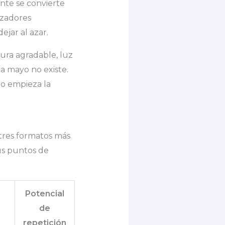
nte se convierte
izadores
jar al azar.
ra agradable, luz
 a mayo no existe.
do empieza la
 tres formatos más
us puntos de
Potencial
de
repetición