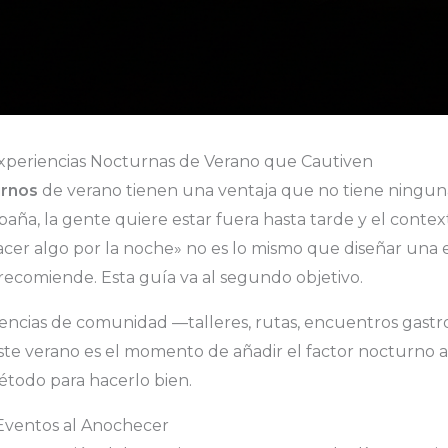
periencias Nocturnas de Verano que Cautiven
urnos
de verano tienen una ventaja que no tiene ningun
paña, la gente quiere estar fuera hasta tarde y el contex
hacer algo por la noche» no es lo mismo que diseñar una 
ecomiende. Esta guía va al segundo objetivo.
iencias de comunidad —talleres, rutas, encuentros gast
te verano es el momento de añadir el factor nocturno a
étodo para hacerlo bien.
 Eventos al Anochecer