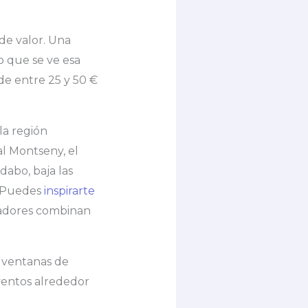
de valor. Una
o que se ve esa
de entre 25 y 50 €
la región
al Montseny, el
dabo, baja las
. Puedes
inspirarte
zadores combinan
a ventanas de
eventos alrededor