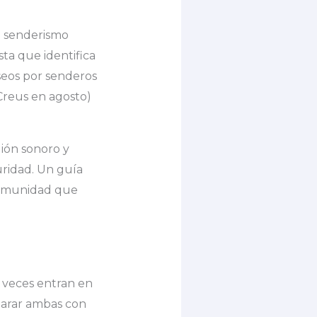
e senderismo
ta que identifica
aseos por senderos
 Creus en agosto)
ión sonoro y
uridad. Un guía
 comunidad que
a veces entran en
eparar ambas con