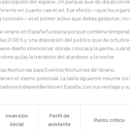
 percepción del espacio. Un parque que de día es corrie
ferente en cuanto cae el sol. Ese efecto —que los organ
conocen— es el primer activo que debes gestionar, no de
de verano en España funciona porque combina temperatu
las 21:30 h y una disposición del público que de octubre
ere diseño intencional: dónde colocas a la gente, cuán
, cómo guías la transición del atardecer a la noche.
cias Nocturnas para Eventos Nocturnos de Verano
 tienen el mismo potencial. La tabla siguiente resume los
izadores independientes en España, con sus ventajas y s
Inversión
Perfil de
Punto crítico
inicial
asistente