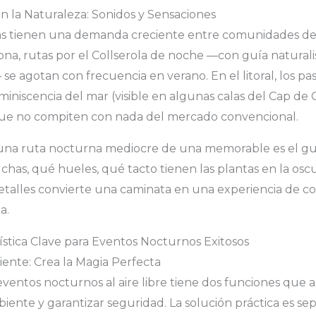
 la Naturaleza: Sonidos y Sensaciones
as tienen una demanda creciente entre comunidades d
na, rutas por el Collserola de noche —con guía naturalis
se agotan con frecuencia en verano. En el litoral, los p
miniscencia del mar (visible en algunas calas del Cap de
que no compiten con nada del mercado convencional.
 una ruta nocturna mediocre de una memorable es el gu
uchas, qué hueles, qué tacto tienen las plantas en la osc
detalles convierte una caminata en una experiencia de
a.
gística Clave para Eventos Nocturnos Exitosos
ente: Crea la Magia Perfecta
eventos nocturnos al aire libre tiene dos funciones que 
mbiente y garantizar seguridad. La solución práctica es s