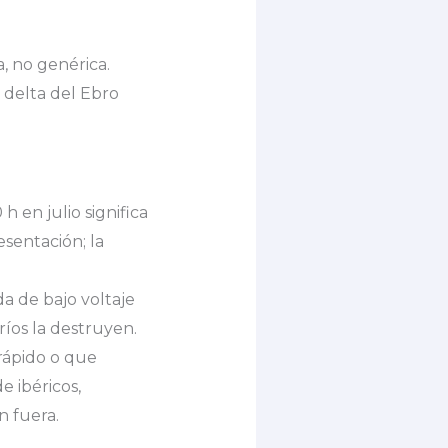
, no genérica.
 delta del Ebro
h en julio significa
esentación; la
ida de bajo voltaje
ríos la destruyen.
rápido o que
 ibéricos,
n fuera.