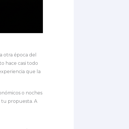
a otra época del
to hace casi todo
experiencia que la
ronómicos o noches
 tu propuesta. A