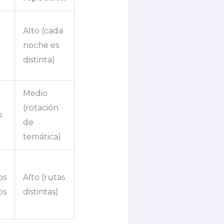
Alto (cada
l
noche es
distinta)
Medio
(rotación
o
de
temática)
os
Alto (rutas
os
distintas)