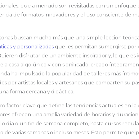
dicionales, que a menudo son revisitadas con un enfoqu
ncia de formatos innovadores y el uso consciente de ma
ersonas buscan mucho más que una simple lección teóric
ticas y personalizadas
que les permitan sumergirse por
Quieren disfrutar de un ambiente inspirador y, lo que es
se a casa algo único y con significado, creado íntegramen
da ha impulsado la popularidad de talleres más íntimos
s por artistas locales y artesanos que comparten su pas
na forma cercana y didáctica.
otro factor clave que define las tendencias actuales en la 
es ofrecen una amplia variedad de horarios y duracione
olo día o un fin de semana completo, hasta cursos regul
go de varias semanas o incluso meses. Esto permite que 