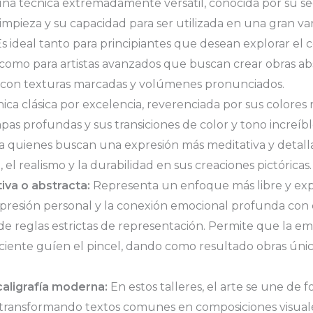
na técnica extremadamente versátil, conocida por su se
 limpieza y su capacidad para ser utilizada en una gran v
Es ideal tanto para principiantes que desean explorar el c
, como para artistas avanzados que buscan crear obras abs
o con texturas marcadas y volúmenes pronunciados.
ica clásica por excelencia, reverenciada por sus colores 
apas profundas y sus transiciones de color y tono increí
a quienes buscan una expresión más meditativa y detall
el realismo y la durabilidad en sus creaciones pictóricas.
tiva o abstracta:
Representa un enfoque más libre y ex
expresión personal y la conexión emocional profunda con e
de reglas estrictas de representación. Permite que la emo
ciente guíen el pincel, dando como resultado obras úni
caligrafía moderna:
En estos talleres, el arte se une de 
, transformando textos comunes en composiciones visuale