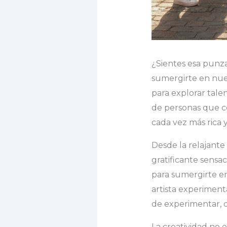
¿Sientes esa punza
sumergirte en nue
para explorar tale
de personas que co
cada vez más rica y
Desde la relajante
gratificante sensa
para sumergirte en 
artista experiment
de experimentar, d
La creatividad no