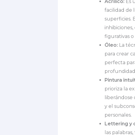
Acrílico:
Es u
facilidad de
superficies. 
inhibiciones
figurativas 
Óleo:
La técn
para crear c
perfecta par
profundidad, 
Pintura intui
prioriza la 
liberándose 
y el subcons
personales.
Lettering y 
las palabras