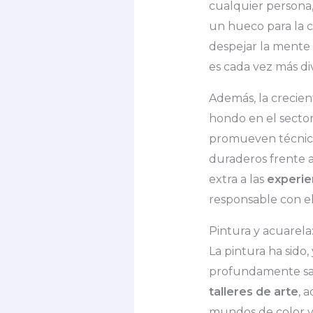
cualquier persona
un hueco para la c
despejar la mente 
es cada vez más di
Además, la crecien
hondo en el sector
promueven técnica
duraderos frente a 
extra a las
experie
responsable con el
Pintura y acuarela:
La pintura ha sido,
profundamente sati
talleres de arte
, 
mundos de color y t