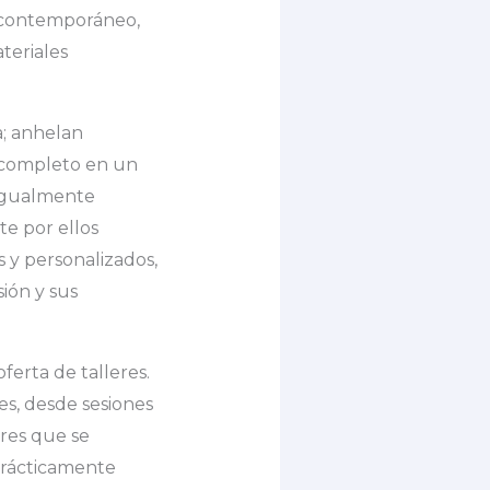
e contemporáneo,
teriales
a; anhelan
 completo en un
 igualmente
te por ellos
 y personalizados,
ión y sus
oferta de talleres.
s, desde sesiones
ares que se
prácticamente