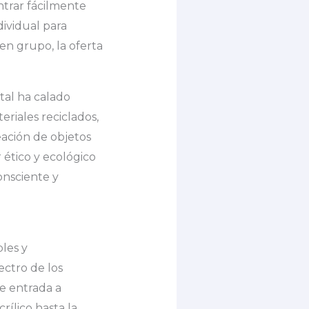
trar fácilmente
ividual para
en grupo, la oferta
tal ha calado
eriales reciclados,
ación de objetos
r ético y ecológico
onsciente y
bles y
ectro de los
e entrada a
rílico hasta la