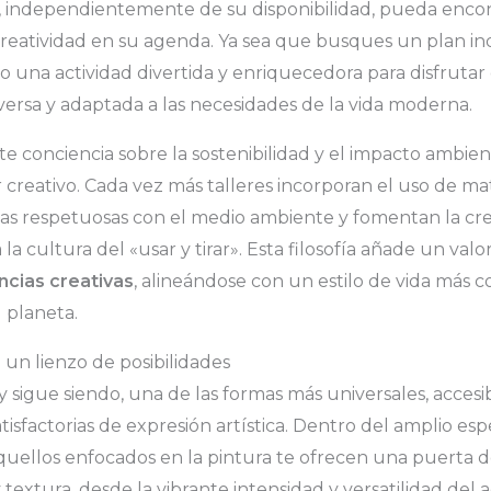
, independientemente de su disponibilidad, pueda encon
reatividad en su agenda. Ya sea que busques un plan ind
o una actividad divertida y enriquecedora para disfrutar 
versa y adaptada a las necesidades de la vida moderna.
te conciencia sobre la sostenibilidad y el impacto ambien
 creativo. Cada vez más talleres incorporan el uso de mat
s respetuosas con el medio ambiente y fomentan la cre
la cultura del «usar y tirar». Esta filosofía añade un valo
ncias creativas
, alineándose con un estilo de vida más c
 planeta.
 un lienzo de posibilidades
 y sigue siendo, una de las formas más universales, accesi
sfactorias de expresión artística. Dentro del amplio esp
aquellos enfocados en la pintura te ofrecen una puerta d
extura, desde la vibrante intensidad y versatilidad del ac