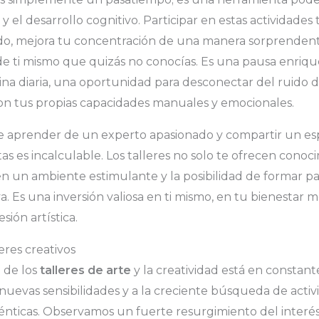
y el desarrollo cognitivo. Participar en estas actividades
do, mejora tu concentración de una manera sorprendent
de ti mismo que quizás no conocías. Es una pausa enriq
tina diaria, una oportunidad para desconectar del ruido d
 tus propias capacidades manuales y emocionales.
e aprender de un experto apasionado y compartir un esp
as es incalculable. Los talleres no solo te ofrecen conoc
ién un ambiente estimulante y la posibilidad de formar p
. Es una inversión valiosa en ti mismo, en tu bienestar m
ión artística.
eres creativos
 de los
talleres de arte
y la creatividad está en constante
nuevas sensibilidades y a la creciente búsqueda de acti
énticas. Observamos un fuerte resurgimiento del interés 