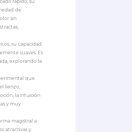
cado rápido, su
ariedad de
olor sin
tractas,
ricos, su capacidad
blemente suaves. Es
ada, explorando la
perimental que
l lienzo,
ción, la intuición
cas y muy
forma magistral a
s atractivas y