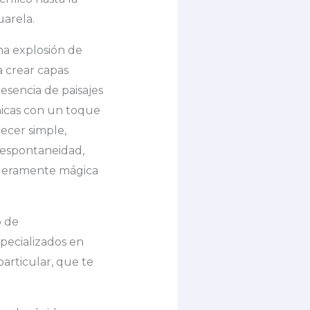
uarela.
na explosión de
a crear capas
esencia de paisajes
ánicas con un toque
ecer simple,
a espontaneidad,
aderamente mágica
o de
pecializados en
particular, que te