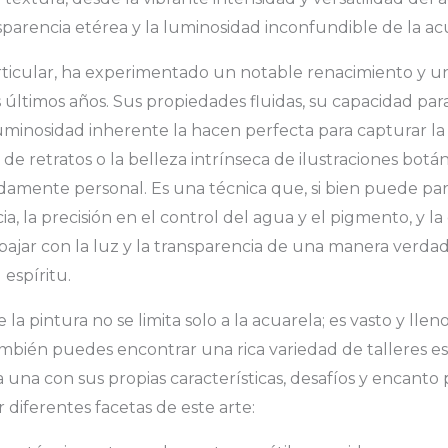
nsparencia etérea y la luminosidad inconfundible de la ac
rticular, ha experimentado un notable renacimiento y u
 últimos años. Sus propiedades fluidas, su capacidad par
luminosidad inherente la hacen perfecta para capturar la 
za de retratos o la belleza intrínseca de ilustraciones bot
ndamente personal. Es una técnica que, si bien puede par
a, la precisión en el control del agua y el pigmento, y l
bajar con la luz y la transparencia de una manera verd
 espíritu.
 la pintura no se limita solo a la acuarela; es vasto y llen
bién puedes encontrar una rica variedad de talleres es
a una con sus propias características, desafíos y encanto 
 diferentes facetas de este arte: