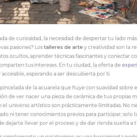
da de curiosidad, la necesidad de despertar tu lado más 
vas pasiones? Los
talleres de arte
y creatividad son la r
ntos ocultos, aprender técnicas fascinantes y conectar
mparten tus intereses. En tu ciudad, la oferta de
experi
 accesible, esperando a ser descubierta por ti.
 pincelada de la acuarela que fluye con suavidad sobre el
ción de ver nacer una pieza de cerámica de tus propias m
el universo artístico son prácticamente ilimitadas. No ne
ado ni tener conocimientos previos para participar; solo 
e dejarte llevar por el proceso y de dar rienda suelta a 
 es simplemente un pasatiempo; es una herramienta pode